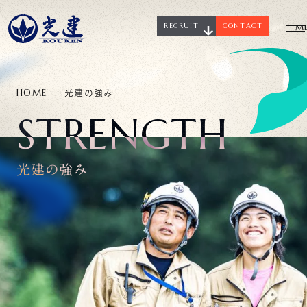
RECRUIT
CONTACT
M
HOME
─
光建の強み
STRENGTH
光建の強み