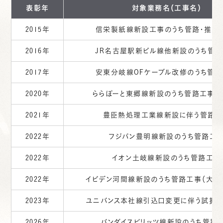
表彰年
対象業務名（工事名）
2015年
信栄製紙線新設工事のうち管路・推進
2016年
JR名古屋駅新ビル線他新設のうち管
2017年
安東分岐線OFケーブル改修のうち管
2020年
ららぽーと東郷線新設のうち管路工事（そ
2021年
豊臣熱処理工業線新設に伴う管路
2022年
フジパン豊明線新設のうち管路工
2022年
イオン土岐線新設のうち管路工事
2022年
イビデン河間線新設のうち管路工事（大垣
2023年
ユニバンス本社線引込口変更に伴う試掘
2026年
バンダイスピリッツ線新設のうち管路