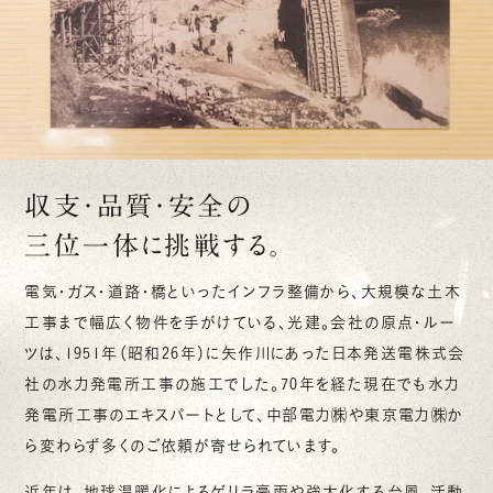
収支・品質・安全の
三位一体に挑戦する。
電気・ガス・道路・橋といったインフラ整備から、大規模な土木
工事まで幅広く物件を手がけている、光建。会社の原点・ルー
ツは、1951年（昭和26年）に矢作川にあった日本発送電株式会
社の水力発電所工事の施工でした。70年を経た現在でも水力
発電所工事のエキスパートとして、中部電力㈱や東京電力㈱か
ら変わらず多くのご依頼が寄せられています。
近年は、地球温暖化によるゲリラ豪雨や強大化する台風、活動